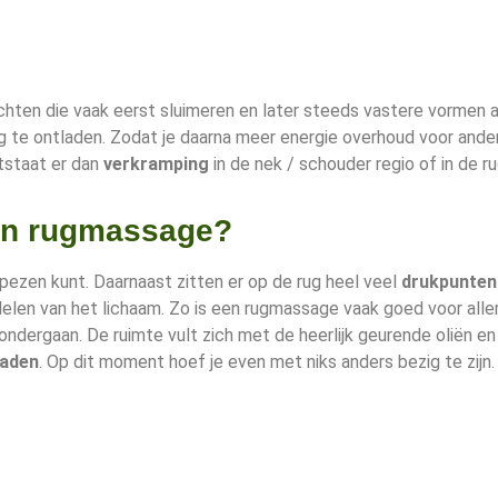
chten die vaak eerst sluimeren en later steeds vastere vormen 
g te ontladen. Zodat je daarna meer energie overhoud voor and
ntstaat er dan
verkramping
in de nek / schouder regio of in de ru
een rugmassage?
n pezen kunt. Daarnaast zitten er op de rug heel veel
drukpunten
len van het lichaam. Zo is een rugmassage vaak goed voor aller
ndergaan. De ruimte vult zich met de heerlijk geurende oliën en 
laden
. Op dit moment hoef je even met niks anders bezig te zijn