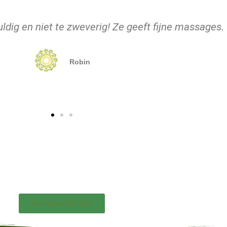
ten waren stukken minder na slechts één behandel
Bob Driessen
Neem contact op