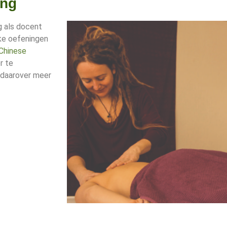
ing
g als docent
eke oefeningen
 Chinese
r te
 daarover meer